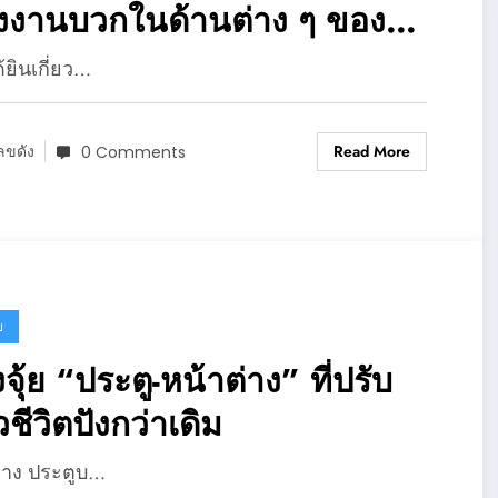
งงานบวกในด้านต่าง ๆ ของ
กิจ
้ยินเกี่ยว…
Read More
ลขดัง
0 Comments
ย
จุ้ย “ประตู-หน้าต่าง” ที่ปรับ
วชีวิตปังกว่าเดิม
่าง ประตูบ…