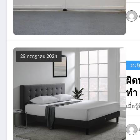
เ
29 กรกฎาคม 2024
ฮวงจุ้
ผิด
ทำ
เมื่อรู้
เ