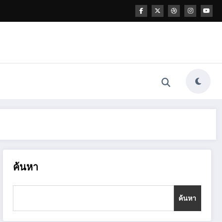
ค้นหา
ค้นหา