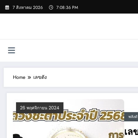
Skip
7 สิงหาคม 2026
7:08:37 PM
to
content
Home
เลขดัง
26 พฤศจิกายน 2024
พลังต
เลข