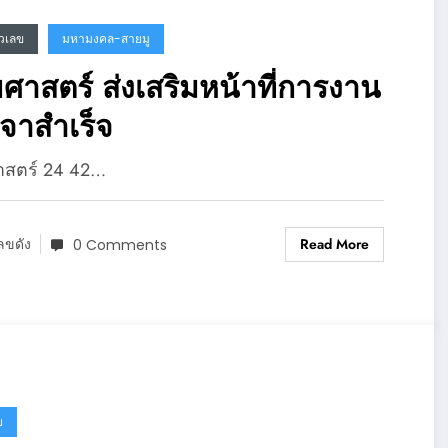
ัวเลข
มหามงคล-สายมู
ศาสตร์ ส่งเสริมหน้าที่การงาน
จาสำเร็จ
าสตร์ 24 42…
Read More
ลขดัง
0 Comments
ย