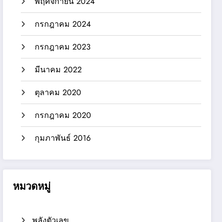
พฤศจิกายน 2024
กรกฎาคม 2024
กรกฎาคม 2023
มีนาคม 2022
ตุลาคม 2020
กรกฎาคม 2020
กุมภาพันธ์ 2016
หมวดหมู่
พลังตัวเลข