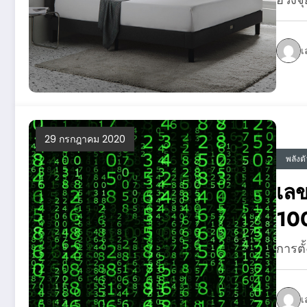
ฮวงจุ
เ
29 กรกฎาคม 2020
พลังต
เล
10
การตั
เ