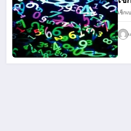
เช็กเ
เ