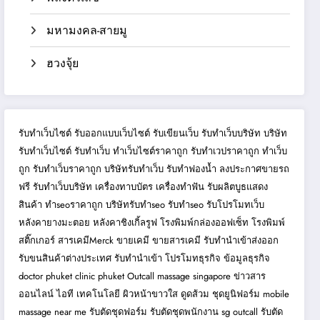
มหามงคล-สายมู
ฮวงจุ้ย
รับทำเว็บไซต์
รับออกแบบเว็บไซต์
รับเขียนเว็บ
รับทำเว็บบริษัท
บริษัท
รับทำเว็บไซต์
รับทำเว็บ
ทำเว็บไซต์ราคาถูก
รับทำเวปราคาถูก
ทำเว็บ
ถูก
รับทำเว็บราคาถูก
บริษัทรับทำเว็บ
รับทำฟองน้ำ
ลงประกาศขายรถ
ฟรี
รับทำเว็บบริษัท
เครื่องทาบบัตร
เครื่องทำฟัน
รับผลิตบูธแสดง
สินค้า
ทำseoราคาถูก
บริษัทรับทำseo
รับทำseo
รับโปรโมทเว็บ
หลังคายางมะตอย
หลังคาชิงเกิ้ลรูฟ
โรงพิมพ์กล่องออฟเซ็ท
โรงพิมพ์
สติ๊กเกอร์
สารเคมีMerck
ขายเคมี
ขายสารเคมี
รับทำนำเข้าส่งออก
รับขนสินค้าต่างประเทศ
รับทำนำเข้า
โปรโมทธุรกิจ
ข้อมูลธุรกิจ
doctor phuket
clinic phuket
Outcall massage singapore
ข่าวสาร
ออนไลน์
ไอที เทคโนโลยี
ผิวหน้าขาวใส
ดูดส้วม
ชุดยูนิฟอร์ม
mobile
massage near me
รับตัดชุดฟอร์ม
รับตัดชุดพนักงาน
sg outcall
รับตัด