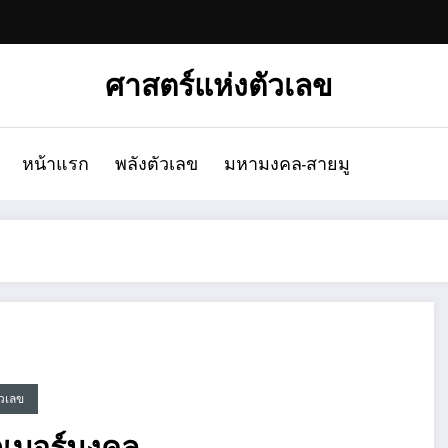
ศาสตร์แห่งตัวเลข
หน้าแรก
พลังตัวเลข
มหามงคล-สายมู
ัวเลข
กเบอร์มงคล